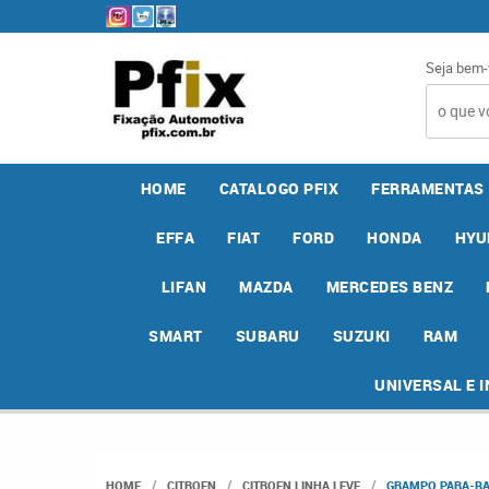
Seja bem-
HOME
CATALOGO PFIX
FERRAMENTAS
EFFA
FIAT
FORD
HONDA
HYU
LIFAN
MAZDA
MERCEDES BENZ
SMART
SUBARU
SUZUKI
RAM
UNIVERSAL E 
HOME
CITROEN
CITROEN LINHA LEVE
GRAMPO PARA-BAR