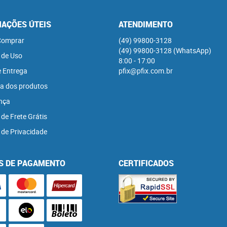
AÇÕES ÚTEIS
ATENDIMENTO
omprar
(49)
99800-3128
(49)
99800-3128
(WhatsApp)
 de Uso
8:00 - 17:00
e Entrega
pfix@pfix.com.br
a dos produtos
nça
 de Frete Grátis
a de Privacidade
S DE PAGAMENTO
CERTIFICADOS