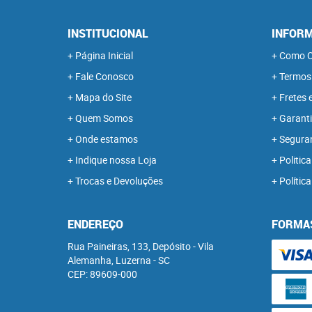
INSTITUCIONAL
INFORM
Página Inicial
Como C
Fale Conosco
Termos
Mapa do Site
Fretes 
Quem Somos
Garanti
Onde estamos
Segura
Indique nossa Loja
Politica
Trocas e Devoluções
Polític
ENDEREÇO
FORMA
Rua Paineiras, 133, Depósito
-
Vila
Alemanha, Luzerna
-
SC
CEP: 89609-000