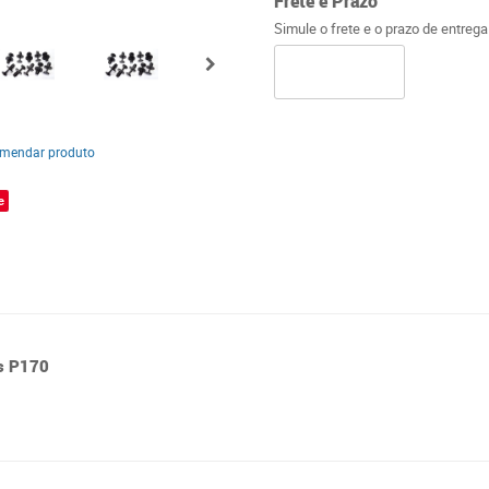
Frete e Prazo
Simule o frete e o prazo de entreg
mendar produto
e
s P170