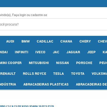
vindo(a),
Faça login
ou
cadastre-se
AUDI
BMW
CADILLAC
CHANA
CHERY
CHEV
NDAI
INFINITI
IVECO
JAC
JAGUAR
JEEP
K
MINI COOPER
MITSUBISHI
NISSAN
PORSCHE
PEU
RENAULT
ROLLS ROYCE
TESLA
TOYOTA
VOLKSW
INDÚSTRIA
ABRACADEIRAS PLASTICAS
ABRACADEIRAS D
RO C3 C4 C5 PICASSO XSARA 10 PCS P170