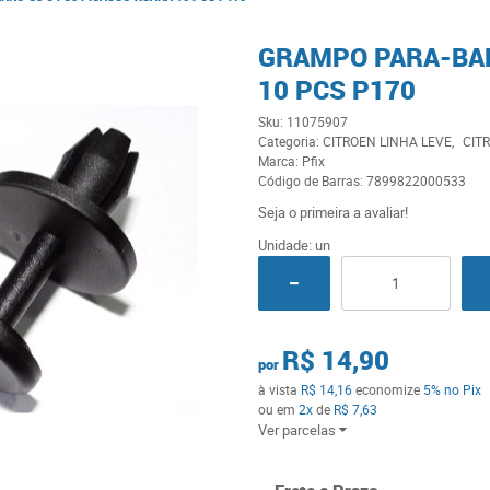
GRAMPO PARA-BAR
10 PCS P170
Sku:
11075907
Categoria:
CITROEN LINHA LEVE
CIT
Marca:
Pfix
Código de Barras:
7899822000533
Seja o primeira a avaliar!
Unidade: un
R$ 14,90
por
à vista
R$ 14,16
economize
5%
no Pix
ou em
2x
de
R$ 7,63
Ver parcelas