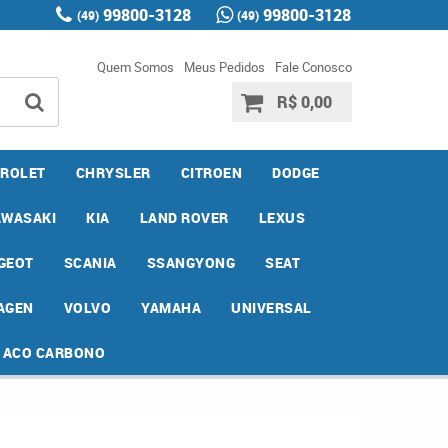
99800-3128
99800-3128
(49)
(49)
Quem Somos
Meus Pedidos
Fale Conosco
R$ 0,00
ROLET
CHRYSLER
CITROEN
DODGE
AWASAKI
KIA
LAND ROVER
LEXUS
GEOT
SCANIA
SSANGYONG
SEAT
AGEN
VOLVO
YAMAHA
UNIVERSAL
E ACO CARBONO