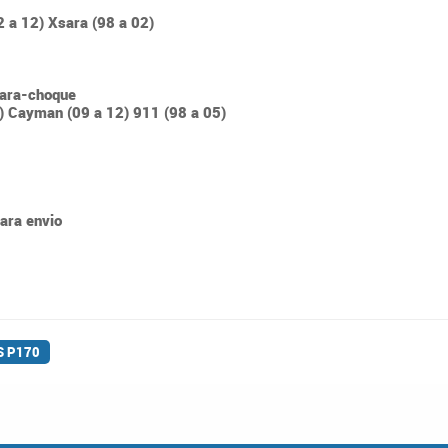
2 a 12) Xsara (98 a 02)
Para-choque
) Cayman (09 a 12) 911 (98 a 05)
para envio
S P170