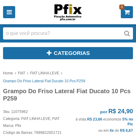
0
CATEGORIAS
Home
FIAT
FIAT LINHA LEVE
Grampo Do Friso Lateral Fiat Ducato 10 Pcs P259
Grampo Do Friso Lateral Fiat Ducato 10 Pcs
P259
R$ 24,90
por
Sku:
11075962
Categoria:
FIAT LINHA LEVE
,
FIAT
à vista
R$ 23,66
economize
5%
no
Pix
Marca:
Pfix
ou em
4x
de
R$ 6,67
Código de Barras:
7899822001721