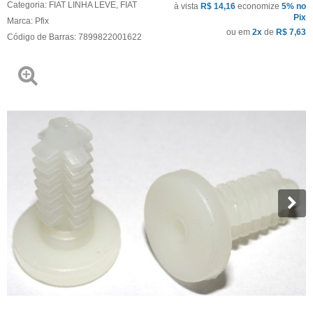
Categoria:
FIAT LINHA LEVE
,
FIAT
à vista
R$ 14,16
economize
5%
no
Pix
Marca:
Pfix
ou em
2x
de
R$ 7,63
Código de Barras:
7899822001622