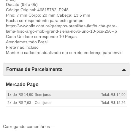
Ducato (98 a 05)
Código Original: 46815782 P248
Pino: 7 mm Corpo: 20 mm Cabeça: 13.5 mm
Bucha correspondente para este grampo
https://www.pfix.com.br/grampos-presilhas-fiat/bucha-para-
lama-friso-argo-mobi-grand-siena-novo-uno-10-pcs-256--p
Cada Unidade corresponde 10 Peças
Atendemos todo Brasil
Frete não incluso
Manter o cadastro atualizado e o correto endereço para envio
Formas de Parcelamento
Mercado Pago
1x
de
R$ 14,90
Sem juros
Total: R$ 14,90
2x
de
R$ 7,63
Com juros
Total: R$ 15,26
Carregando comentários ...