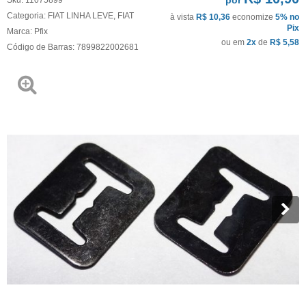
Categoria:
FIAT LINHA LEVE
,
FIAT
à vista
R$ 10,36
economize
5%
no
Pix
Marca:
Pfix
ou em
2x
de
R$ 5,58
Código de Barras:
7899822002681