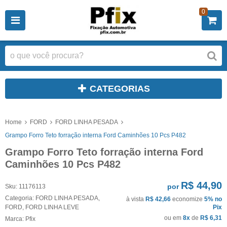
0
CATEGORIAS
Home
FORD
FORD LINHA PESADA
Grampo Forro Teto forração interna Ford Caminhões 10 Pcs P482
Grampo Forro Teto forração interna Ford
Caminhões 10 Pcs P482
R$ 44,90
por
Sku:
11176113
Categoria:
FORD LINHA PESADA
,
à vista
R$ 42,66
economize
5%
no
FORD
,
FORD LINHA LEVE
Pix
ou em
8x
de
R$ 6,31
Marca:
Pfix