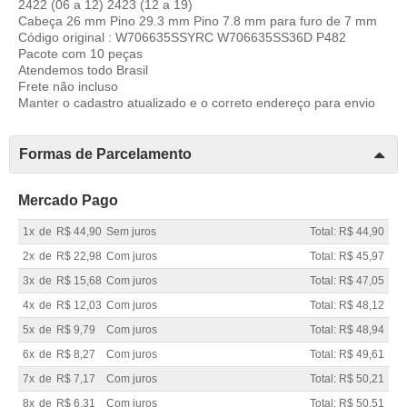
2422 (06 a 12) 2423 (12 a 19)
Cabeça 26 mm Pino 29.3 mm Pino 7.8 mm para furo de 7 mm
Código original : W706635SSYRC W706635SS36D P482
Pacote com 10 peças
Atendemos todo Brasil
Frete não incluso
Manter o cadastro atualizado e o correto endereço para envio
Formas de Parcelamento
Mercado Pago
1x
de
R$ 44,90
Sem juros
Total: R$ 44,90
2x
de
R$ 22,98
Com juros
Total: R$ 45,97
3x
de
R$ 15,68
Com juros
Total: R$ 47,05
4x
de
R$ 12,03
Com juros
Total: R$ 48,12
5x
de
R$ 9,79
Com juros
Total: R$ 48,94
6x
de
R$ 8,27
Com juros
Total: R$ 49,61
7x
de
R$ 7,17
Com juros
Total: R$ 50,21
8x
de
R$ 6,31
Com juros
Total: R$ 50,51