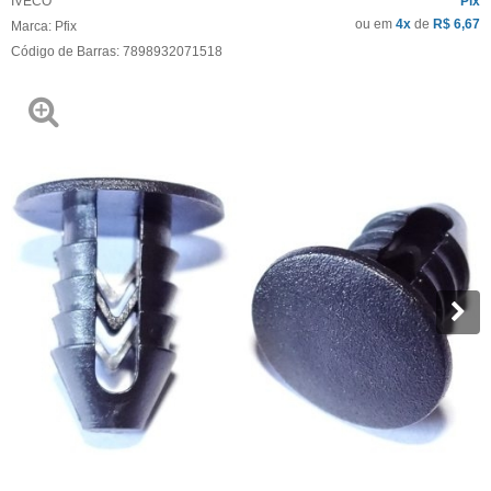
IVECO
Pix
ou em
4x
de
R$ 6,67
Marca:
Pfix
Código de Barras:
7898932071518