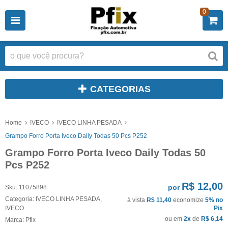
0
CATEGORIAS
Home
IVECO
IVECO LINHA PESADA
Grampo Forro Porta Iveco Daily Todas 50 Pcs P252
Grampo Forro Porta Iveco Daily Todas 50
Pcs P252
R$ 12,00
por
Sku:
11075898
Categoria:
IVECO LINHA PESADA
,
à vista
R$ 11,40
economize
5%
no
IVECO
Pix
ou em
2x
de
R$ 6,14
Marca:
Pfix