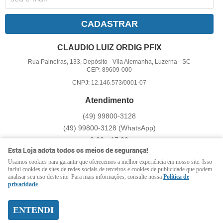
CADASTRAR
CLAUDIO LUIZ ORDIG PFIX
Rua Paineiras, 133, Depósito
-
Vila Alemanha, Luzerna
-
SC
CEP: 89609-000
CNPJ: 12.146.573/0001-07
Atendimento
(49)
99800-3128
(49)
99800-3128
(WhatsApp)
8:00 - 17:00
Esta Loja adota todos os meios de segurança!
pfix@pfix.com.br
Usamos cookies para garantir que oferecemos a melhor experiência em nosso site. Isso
inclui cookies de sites de redes sociais de terceiros e cookies de publicidade que podem
analisar seu uso deste site. Para mais informações, consulte nossa
Política de
LOJA VIRTUAL CRIADA POR
privacidade
.
ENTENDI