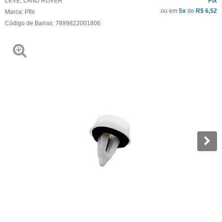
LEVE
,
LAND ROVER
Pix
ou em
5x
de
R$ 6,52
Marca:
Pfix
Código de Barras:
7899822001806