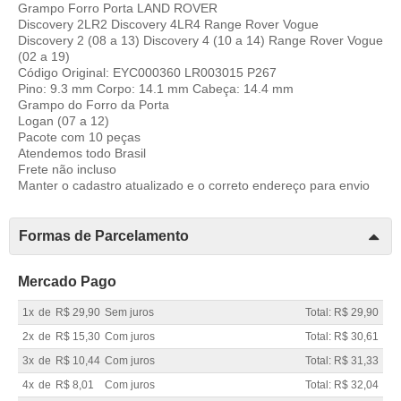
Grampo Forro Porta LAND ROVER
Discovery 2LR2 Discovery 4LR4 Range Rover Vogue
Discovery 2 (08 a 13) Discovery 4 (10 a 14) Range Rover Vogue
(02 a 19)
Código Original: EYC000360 LR003015 P267
Pino: 9.3 mm Corpo: 14.1 mm Cabeça: 14.4 mm
Grampo do Forro da Porta
Logan (07 a 12)
Pacote com 10 peças
Atendemos todo Brasil
Frete não incluso
Manter o cadastro atualizado e o correto endereço para envio
Formas de Parcelamento
Mercado Pago
1x
de
R$ 29,90
Sem juros
Total: R$ 29,90
2x
de
R$ 15,30
Com juros
Total: R$ 30,61
3x
de
R$ 10,44
Com juros
Total: R$ 31,33
4x
de
R$ 8,01
Com juros
Total: R$ 32,04