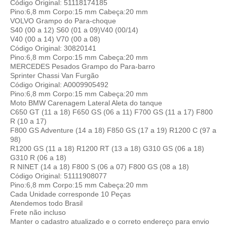
Código Original: 51118174185
Pino:6,8 mm Corpo:15 mm Cabeça:20 mm
VOLVO Grampo do Para-choque
S40 (00 a 12) S60 (01 a 09)V40 (00/14)
V40 (00 a 14) V70 (00 a 08)
Código Original: 30820141
Pino:6,8 mm Corpo:15 mm Cabeça:20 mm
MERCEDES Pesados Grampo do Para-barro
Sprinter Chassi Van Furgão
Código Original: A0009905492
Pino:6,8 mm Corpo:15 mm Cabeça:20 mm
Moto BMW Carenagem Lateral Aleta do tanque
C650 GT (11 a 18) F650 GS (06 a 11) F700 GS (11 a 17) F800
R (10 a 17)
F800 GS Adventure (14 a 18) F850 GS (17 a 19) R1200 C (97 a
98)
R1200 GS (11 a 18) R1200 RT (13 a 18) G310 GS (06 a 18)
G310 R (06 a 18)
R NINET (14 a 18) F800 S (06 a 07) F800 GS (08 a 18)
Código Original: 51111908077
Pino:6,8 mm Corpo:15 mm Cabeça:20 mm
Cada Unidade corresponde 10 Peças
Atendemos todo Brasil
Frete não incluso
Manter o cadastro atualizado e o correto endereço para envio