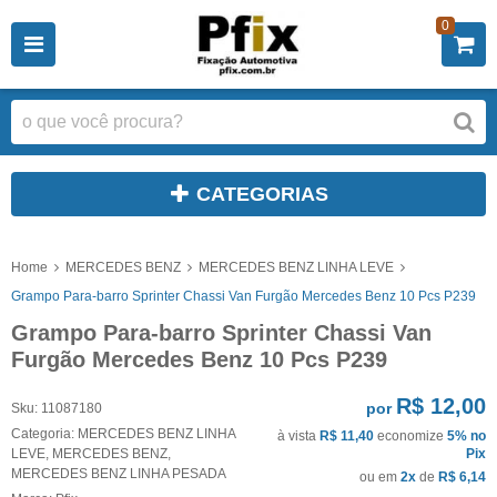
0
CATEGORIAS
Home
MERCEDES BENZ
MERCEDES BENZ LINHA LEVE
Grampo Para-barro Sprinter Chassi Van Furgão Mercedes Benz 10 Pcs P239
Grampo Para-barro Sprinter Chassi Van
Furgão Mercedes Benz 10 Pcs P239
R$ 12,00
por
Sku:
11087180
Categoria:
MERCEDES BENZ LINHA
à vista
R$ 11,40
economize
5%
no
LEVE
,
MERCEDES BENZ
,
Pix
MERCEDES BENZ LINHA PESADA
ou em
2x
de
R$ 6,14