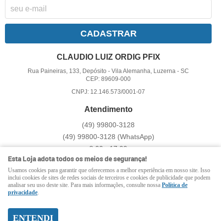
CADASTRAR
CLAUDIO LUIZ ORDIG PFIX
Rua Paineiras, 133, Depósito
-
Vila Alemanha, Luzerna
-
SC
CEP: 89609-000
CNPJ: 12.146.573/0001-07
Atendimento
(49)
99800-3128
(49)
99800-3128
(WhatsApp)
8:00 - 17:00
Esta Loja adota todos os meios de segurança!
pfix@pfix.com.br
Usamos cookies para garantir que oferecemos a melhor experiência em nosso site. Isso
inclui cookies de sites de redes sociais de terceiros e cookies de publicidade que podem
analisar seu uso deste site. Para mais informações, consulte nossa
Política de
LOJA VIRTUAL CRIADA POR
privacidade
.
ENTENDI