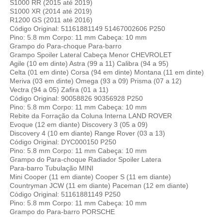
S1000 RR (2015 até 2019)
S1000 XR (2014 até 2019)
R1200 GS (2011 até 2016)
Código Original: 51161881149 51467002606 P250
Pino: 5.8 mm Corpo: 11 mm Cabeça: 10 mm
Grampo do Para-choque Para-barro
Grampo Spoiler Lateral Cabeça Menor CHEVROLET
Agile (10 em dinte) Astra (99 a 11) Calibra (94 a 95)
Celta (01 em dinte) Corsa (94 em dinte) Montana (11 em dinte)
Meriva (03 em dinte) Omega (93 a 09) Prisma (07 a 12)
Vectra (94 a 05) Zafira (01 a 11)
Código Original: 90058826 90356928 P250
Pino: 5.8 mm Corpo: 11 mm Cabeça: 10 mm
Rebite da Forração da Coluna Interna LAND ROVER
Evoque (12 em diante) Discovery 3 (05 a 09)
Discovery 4 (10 em diante) Range Rover (03 a 13)
Código Original: DYC000150 P250
Pino: 5.8 mm Corpo: 11 mm Cabeça: 10 mm
Grampo do Para-choque Radiador Spoiler Latera
Para-barro Tubulação MINI
Mini Cooper (11 em diante) Cooper S (11 em diante)
Countryman JCW (11 em diante) Paceman (12 em diante)
Código Original: 51161881149 P250
Pino: 5.8 mm Corpo: 11 mm Cabeça: 10 mm
Grampo do Para-barro PORSCHE