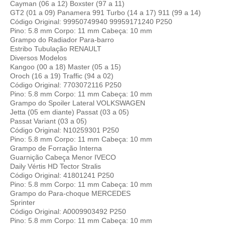
Cayman (06 a 12) Boxster (97 a 11)
GT2 (01 a 09) Panamera 991 Turbo (14 a 17) 911 (99 a 14)
Código Original: 99950749940 99959171240 P250
Pino: 5.8 mm Corpo: 11 mm Cabeça: 10 mm
Grampo do Radiador Para-barro
Estribo Tubulação RENAULT
Diversos Modelos
Kangoo (00 a 18) Master (05 a 15)
Oroch (16 a 19) Traffic (94 a 02)
Código Original: 7703072116 P250
Pino: 5.8 mm Corpo: 11 mm Cabeça: 10 mm
Grampo do Spoiler Lateral VOLKSWAGEN
Jetta (05 em diante) Passat (03 a 05)
Passat Variant (03 a 05)
Código Original: N10259301 P250
Pino: 5.8 mm Corpo: 11 mm Cabeça: 10 mm
Grampo de Forração Interna
Guarnição Cabeça Menor IVECO
Daily Vértis HD Tector Stralis
Código Original: 41801241 P250
Pino: 5.8 mm Corpo: 11 mm Cabeça: 10 mm
Grampo do Para-choque MERCEDES
Sprinter
Código Original: A0009903492 P250
Pino: 5.8 mm Corpo: 11 mm Cabeça: 10 mm