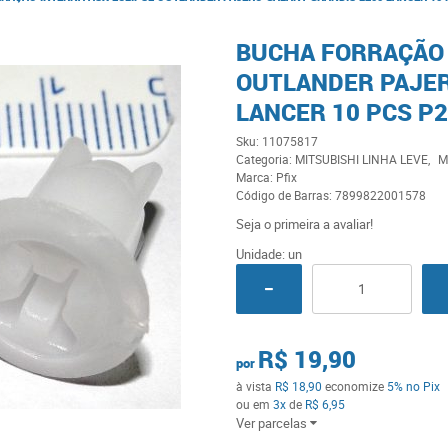
BUCHA FORRAÇÃO 
OUTLANDER PAJER
LANCER 10 PCS P
Sku:
11075817
Categoria:
MITSUBISHI LINHA LEVE
M
Marca:
Pfix
Código de Barras:
7899822001578
Seja o primeira a avaliar!
Unidade: un
R$ 19,90
por
à vista
R$ 18,90
economize
5%
no Pix
ou em
3x
de
R$ 6,95
Ver parcelas