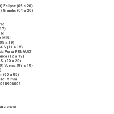
) Eclipse (06 a 20)
4) Grandis (04 a 20)
rro
 17)
16)
a MINI
(05 a 19)
é S (11 a 15)
l da Porta RENAULT
ence (12 a 19)
S. (20 a 20)
0) Scenic (99 a 10)
)
r (90 a 95)
ça: 15 mm
 9018906001
para envio