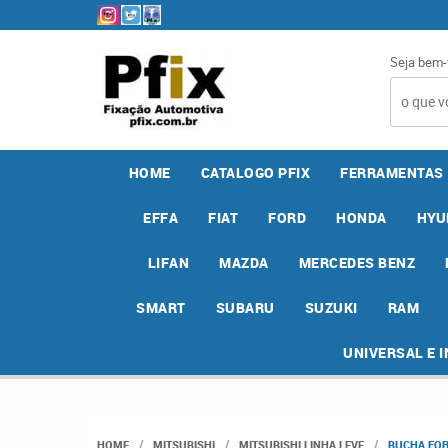
Seja bem-
HOME
CATALOGO PFIX
FERRAMENTAS
EFFA
FIAT
FORD
HONDA
HYU
LIFAN
MAZDA
MERCEDES BENZ
SMART
SUBARU
SUZUKI
RAM
UNIVERSAL E 
HOME
MITSUBISHI
MITSUBISHI LINHA LEVE
BUCHA FOR