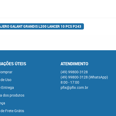
AJERO GALANT GRANDIS L200 LANCER 10 PCS P243
AÇÕES ÚTEIS
ATENDIMENTO
omprar
(49)
99800-3128
(49)
99800-3128
(WhatsApp)
 de Uso
8:00 - 17:00
e Entrega
pfix@pfix.com.br
a dos produtos
nça
 de Frete Grátis