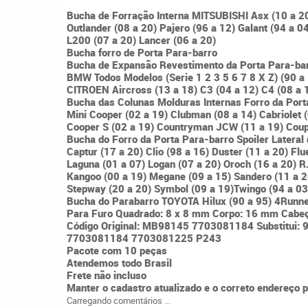
Bucha de Forração Interna MITSUBISHI Asx (10 a 20
Outlander (08 a 20) Pajero (96 a 12) Galant (94 a 0
L200 (07 a 20) Lancer (06 a 20)
Bucha forro de Porta Para-barro
Bucha de Expansão Revestimento da Porta Para-ba
BMW Todos Modelos (Serie 1 2 3 5 6 7 8 X Z) (90 a
CITROEN Aircross (13 a 18) C3 (04 a 12) C4 (08 a 
Bucha das Colunas Molduras Internas Forro da Port
Mini Cooper (02 a 19) Clubman (08 a 14) Cabriolet 
Cooper S (02 a 19) Countryman JCW (11 a 19) Coup
Bucha do Forro da Porta Para-barro Spoiler Latera
Captur (17 a 20) Clio (98 a 16) Duster (11 a 20) Flu
Laguna (01 a 07) Logan (07 a 20) Oroch (16 a 20) R.
Kangoo (00 a 19) Megane (09 a 15) Sandero (11 a 2
Stepway (20 a 20) Symbol (09 a 19)Twingo (94 a 03
Bucha do Parabarro TOYOTA Hilux (90 a 95) 4Runne
Para Furo Quadrado: 8 x 8 mm Corpo: 16 mm Cabe
Código Original: MB98145 7703081184 Substitui:
7703081184 7703081225 P243
Pacote com 10 peças
Atendemos todo Brasil
Frete não incluso
Manter o cadastro atualizado e o correto endereço 
Carregando comentários ...