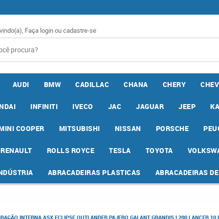
vindo(a),
Faça login
ou
cadastre-se
AUDI
BMW
CADILLAC
CHANA
CHERY
CHEV
NDAI
INFINITI
IVECO
JAC
JAGUAR
JEEP
K
MINI COOPER
MITSUBISHI
NISSAN
PORSCHE
PEU
RENAULT
ROLLS ROYCE
TESLA
TOYOTA
VOLKSW
INDÚSTRIA
ABRACADEIRAS PLASTICAS
ABRACADEIRAS D
RAÇÃO INTERNA ASX ECLIPSE OUTLANDER PAJERO GALANT GRANDIS L200 LANCER 10 