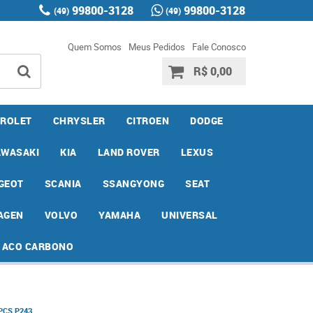
99800-3128
99800-3128
(49)
(49)
Quem Somos
Meus Pedidos
Fale Conosco
R$ 0,00
ROLET
CHRYSLER
CITROEN
DODGE
AWASAKI
KIA
LAND ROVER
LEXUS
GEOT
SCANIA
SSANGYONG
SEAT
AGEN
VOLVO
YAMAHA
UNIVERSAL
E ACO CARBONO
PCS P243