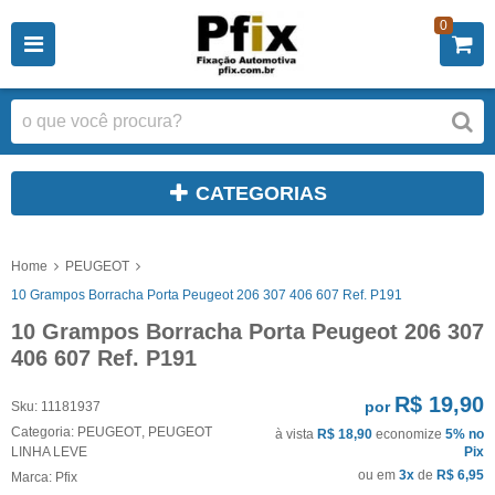
0
CATEGORIAS
Home
PEUGEOT
10 Grampos Borracha Porta Peugeot 206 307 406 607 Ref. P191
10 Grampos Borracha Porta Peugeot 206 307
406 607 Ref. P191
R$ 19,90
por
Sku:
11181937
Categoria:
PEUGEOT
,
PEUGEOT
à vista
R$ 18,90
economize
5%
no
LINHA LEVE
Pix
ou em
3x
de
R$ 6,95
Marca:
Pfix