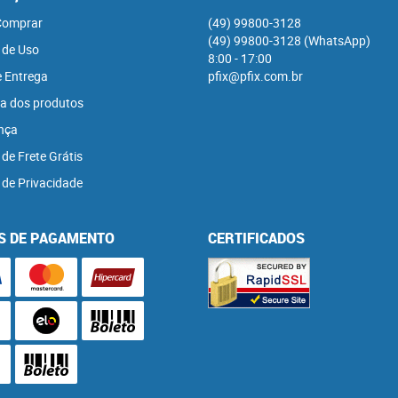
omprar
(49)
99800-3128
(49)
99800-3128
(WhatsApp)
 de Uso
8:00 - 17:00
e Entrega
pfix@pfix.com.br
a dos produtos
nça
 de Frete Grátis
a de Privacidade
S DE PAGAMENTO
CERTIFICADOS