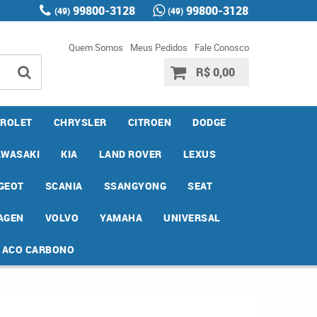
99800-3128
99800-3128
(49)
(49)
Quem Somos
Meus Pedidos
Fale Conosco
R$ 0,00
ROLET
CHRYSLER
CITROEN
DODGE
AWASAKI
KIA
LAND ROVER
LEXUS
GEOT
SCANIA
SSANGYONG
SEAT
AGEN
VOLVO
YAMAHA
UNIVERSAL
E ACO CARBONO