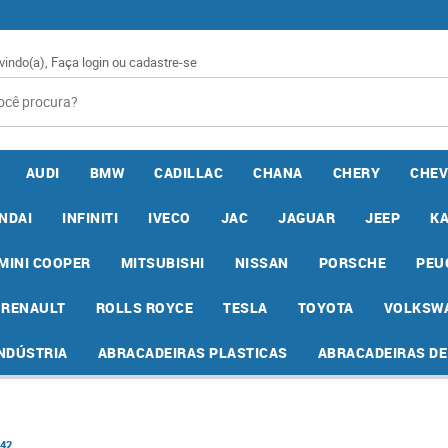
vindo(a),
Faça login
ou
cadastre-se
AUDI
BMW
CADILLAC
CHANA
CHERY
CHEV
NDAI
INFINITI
IVECO
JAC
JAGUAR
JEEP
K
MINI COOPER
MITSUBISHI
NISSAN
PORSCHE
PEU
RENAULT
ROLLS ROYCE
TESLA
TOYOTA
VOLKSW
INDÚSTRIA
ABRACADEIRAS PLASTICAS
ABRACADEIRAS D
42