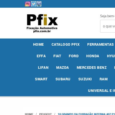
Seja bem-
HOME
CATALOGO PFIX
FERRAMENTAS
EFFA
FIAT
FORD
HONDA
HYU
LIFAN
MAZDA
MERCEDES BENZ
SMART
SUBARU
SUZUKI
RAM
UNIVERSAL E 
HOME
PEUGEOT
10 GRAMPO DA FORRAÇÃO INTERNA 407 P1