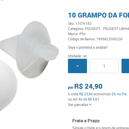
10 GRAMPO DA FO
Sku:
11076182
Categoria:
PEUGEOT
PEUGEOT LINHA
Marca:
Pfix
Código de Barras:
7899822000236
Seja o primeira a avaliar!
Unidade: un
R$ 24,90
por
à vista
R$ 23,66
economize
5%
no Pix
ou em
4x
de
R$ 6,67
Ver parcelas
Frete e Prazo
Simule o frete e o prazo de entreg