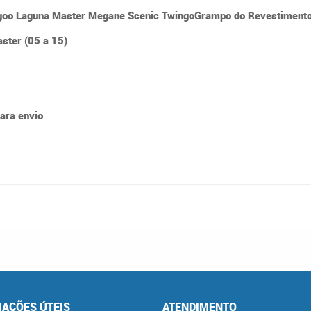
ngoo Laguna Master Megane Scenic TwingoGrampo do Revestimento
aster (05 a 15)
para envio
AÇÕES ÚTEIS
ATENDIMENTO