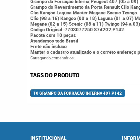
Grampo da Forração Interna Peugeot 407 (05 a 09)
Grampo do Revestimento da Porta Renault Clio Ka
Clio Kangoo Laguna Master Megane Scenic Twingo
Clio (98 a 16) Kangoo (00 a 18) Laguna (01 a 07) M
Megane (02 a 15) Scenic (98 a 11) Twingo (94 a 03)
Código Original: 7703077250 8742G2 P142
Pacote com 10 peças
Atendemos todo Brasil
Frete não incluso
Manter o cadastro atualizado e o correto endereço 
Carregando comentários ...
TAGS DO PRODUTO
10 GRAMPO DA FORRAÇÃO INTERNA 407 P142
INSTITUCIONAL
INFORM