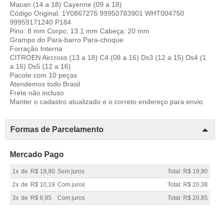
Macan (14 a 18) Cayenne (09 a 18)
Código Original: 1Y0867276 99950783901 WHT004750
99959171240 P184
Pino: 8 mm Corpo: 13.1 mm Cabeça: 20 mm
Grampo do Para-barro Para-choque
Forração Interna
CITROEN Aircross (13 a 18) C4 (08 a 16) Ds3 (12 a 15) Ds4 (1
a 16) Ds5 (12 a 16)
Pacote com 10 peças
Atendemos todo Brasil
Frete não incluso
Manter o cadastro atualizado e o correto endereço para envio
Formas de Parcelamento
Mercado Pago
1x
de
R$ 19,90
Sem juros
Total: R$ 19,90
2x
de
R$ 10,19
Com juros
Total: R$ 20,38
3x
de
R$ 6,95
Com juros
Total: R$ 20,85