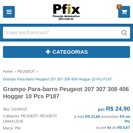
0
CATEGORIAS
Home
PEUGEOT
Grampo Para-barro Peugeot 207 307 308 406 Hoggar 10 Pcs P187
Grampo Para-barro Peugeot 207 307 308 406
Hoggar 10 Pcs P187
R$ 24,90
por
Sku:
11194416
Categoria:
PEUGEOT
,
PEUGEOT
à vista
R$ 23,66
economize
5%
no
LINHA LEVE
Pix
ou em
4x
de
R$ 6,67
Marca:
Pfix