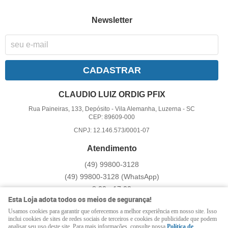
Newsletter
CADASTRAR
CLAUDIO LUIZ ORDIG PFIX
Rua Paineiras, 133, Depósito
-
Vila Alemanha, Luzerna
-
SC
CEP: 89609-000
CNPJ: 12.146.573/0001-07
Atendimento
(49)
99800-3128
(49)
99800-3128
(WhatsApp)
8:00 - 17:00
Esta Loja adota todos os meios de segurança!
pfix@pfix.com.br
Usamos cookies para garantir que oferecemos a melhor experiência em nosso site. Isso
inclui cookies de sites de redes sociais de terceiros e cookies de publicidade que podem
analisar seu uso deste site. Para mais informações, consulte nossa
Política de