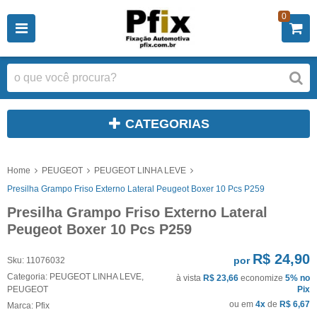
0
CATEGORIAS
Home
PEUGEOT
PEUGEOT LINHA LEVE
Presilha Grampo Friso Externo Lateral Peugeot Boxer 10 Pcs P259
Presilha Grampo Friso Externo Lateral
Peugeot Boxer 10 Pcs P259
R$ 24,90
por
Sku:
11076032
Categoria:
PEUGEOT LINHA LEVE
,
à vista
R$ 23,66
economize
5%
no
PEUGEOT
Pix
ou em
4x
de
R$ 6,67
Marca:
Pfix