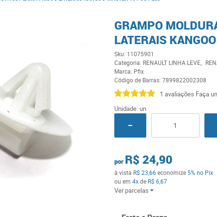
GRAMPO MOLDURA
LATERAIS KANGOO
Sku:
11075901
Categoria:
RENAULT LINHA LEVE
REN
Marca:
Pfix
Código de Barras:
7899822002308
1 avaliações
Faça um
Unidade: un
R$ 24,90
por
à vista
R$ 23,66
economize
5%
no Pix
ou em
4x
de
R$ 6,67
Ver parcelas