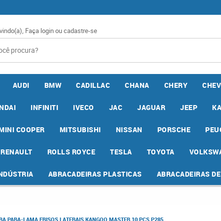
vindo(a),
Faça login
ou
cadastre-se
AUDI
BMW
CADILLAC
CHANA
CHERY
CHEV
NDAI
INFINITI
IVECO
JAC
JAGUAR
JEEP
K
MINI COOPER
MITSUBISHI
NISSAN
PORSCHE
PEU
RENAULT
ROLLS ROYCE
TESLA
TOYOTA
VOLKSW
INDÚSTRIA
ABRACADEIRAS PLASTICAS
ABRACADEIRAS D
 PARA-LAMA FRISOS LATERAIS KANGOO MASTER 10 PCS P285