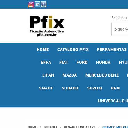
Seja bem-
HOME
CATALOGO PFIX
FERRAMENTAS
EFFA
FIAT
FORD
HONDA
HYU
LIFAN
MAZDA
MERCEDES BENZ
SMART
SUBARU
SUZUKI
RAM
UNIVERSAL E 
HOME
RENAULT
RENAULT LINHA LEVE
GRAMPO MOLDURA