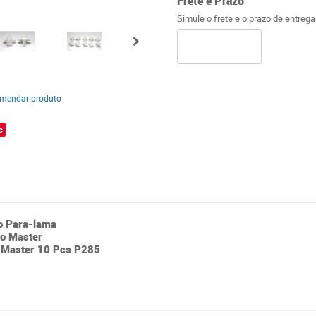
Frete e Prazo
Simule o frete e o prazo de entreg
mendar produto
e
o Para-lama
oo Master
o Master 10 Pcs P285