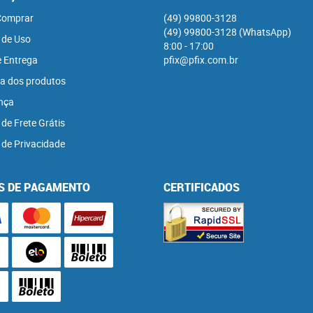
omprar
(49)
99800-3128
(49)
99800-3128
(WhatsApp)
 de Uso
8:00 - 17:00
e Entrega
pfix@pfix.com.br
a dos produtos
nça
 de Frete Grátis
a de Privacidade
S DE PAGAMENTO
CERTIFICADOS