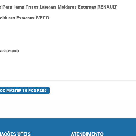
 Para-lama Frisos Laterais Molduras Externas RENAULT
Molduras Externas IVECO
para envio
OO MASTER 10 PCS P285
AÇÕES ÚTEIS
ATENDIMENTO