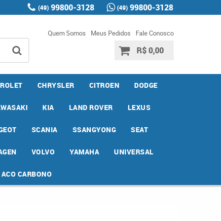
99800-3128
99800-3128
(49)
(49)
Quem Somos
Meus Pedidos
Fale Conosco
R$ 0,00
ROLET
CHRYSLER
CITROEN
DODGE
AWASAKI
KIA
LAND ROVER
LEXUS
GEOT
SCANIA
SSANGYONG
SEAT
AGEN
VOLVO
YAMAHA
UNIVERSAL
E ACO CARBONO