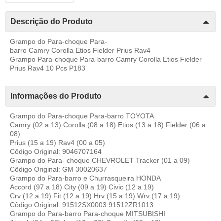
Descrição do Produto
Grampo do Para-choque Para-
barro Camry Corolla Etios Fielder Prius Rav4
Grampo Para-choque Para-barro Camry Corolla Etios Fielder
Prius Rav4 10 Pcs P183
Informações do Produto
Grampo do Para-choque Para-barro TOYOTA
Camry (02 a 13) Corolla (08 a 18) Etios (13 a 18) Fielder (06 a
08)
Prius (15 a 19) Rav4 (00 a 05)
Côdigo Original: 9046707164
Grampo do Para- choque CHEVROLET Tracker (01 a 09)
Côdigo Original: GM 30020637
Grampo do Para-barro e Churrasqueira HONDA
Accord (97 a 18) City (09 a 19) Civic (12 a 19)
Crv (12 a 19) Fit (12 a 19) Hrv (15 a 19) Wrv (17 a 19)
Côdigo Original: 91512SX0003 91512ZR1013
Grampo do Para-barro Para-choque MITSUBISHI