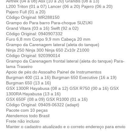
Airtrek (04 a 08) Asx (10 a 20) Grandis (08 a 13)
L200 Triton (01 a 07) Lancer (06 a 20) Pajero (06 a 20)
Pajero Full (01 a 20)
Côdigo Original: MR288150
Grampo do Para barro Para-choque SUZUKI
Grand Vitara (03 a 16) Swift (92 a 02)
Côdigo Original: 0940907332
Furo 6,8 mm Corpo 9,9 mm Cabeça 20 mm
Grampo da Carenagem lateral (aleta do tanque)
Ninja 250 Ninja 300 Ninja 650 Zx10r Z1000
Côdigo Original: 920390014
Grampo da Carenagem frontal lateral (aleta do tanque) Para-
lama Traseiro
Apoio de pés do Assoalho Painel de Instrumentos
Burgman 400 (11 a 16) Burgman 650 Executive (16 a 19)
Burgman 650 (13 a 16)
GSX 1300R Hayabusa (08 a 12) GSX R750 (00 a 16) GSX
1300RA Hayabusa (13 a 16)
GSX 650F (08 a 09) GSX R1000 (01 a 16)
Côdigo Original: 09409-06322 (adapt)
Pacote com 10 peças
Atendemos todo Brasil
Frete não incluso
Manter o cadastro atualizado e o correto endereço para envio