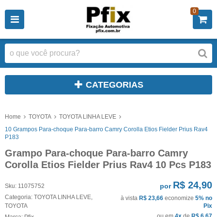
0
CATEGORIAS
Home
TOYOTA
TOYOTA LINHA LEVE
10 Grampos Para-choque Para-barro Camry Corolla Etios Fielder Prius Rav4
P183
Grampo Para-choque Para-barro Camry
Corolla Etios Fielder Prius Rav4 10 Pcs P183
R$ 24,90
por
Sku:
11075752
Categoria:
TOYOTA LINHA LEVE
,
à vista
R$ 23,66
economize
5%
no
TOYOTA
Pix
ou em
4x
de
R$ 6,67
Marca:
Pfix