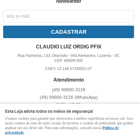
Newsletter
CADASTRAR
CLAUDIO LUIZ ORDIG PFIX
Rua Paineiras, 133, Depósito
-
Vila Alemanha, Luzerna
-
SC
CEP: 89609-000
CNPJ: 12.146.573/0001-07
Atendimento
(49)
99800-3128
(49)
99800-3128
(WhatsApp)
8:00 - 17:00
Esta Loja adota todos os meios de segurança!
pfix@pfix.com.br
Usamos cookies para garantir que oferecemos a melhor experiência em nosso site. Isso
inclui cookies de sites de redes sociais de terceiros e cookies de publicidade que podem
analisar seu uso deste site. Para mais informações, consulte nossa
Política de
LOJA VIRTUAL CRIADA POR
privacidade
.