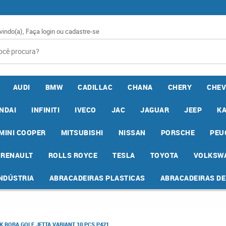
vindo(a),
Faça login
ou
cadastre-se
AUDI
BMW
CADILLAC
CHANA
CHERY
CHEV
NDAI
INFINITI
IVECO
JAC
JAGUAR
JEEP
K
MINI COOPER
MITSUBISHI
NISSAN
PORSCHE
PEU
RENAULT
ROLLS ROYCE
TESLA
TOYOTA
VOLKSW
INDÚSTRIA
ABRACADEIRAS PLASTICAS
ABRACADEIRAS D
BORA GOLF JETTA VARIANT 10 PCS P421