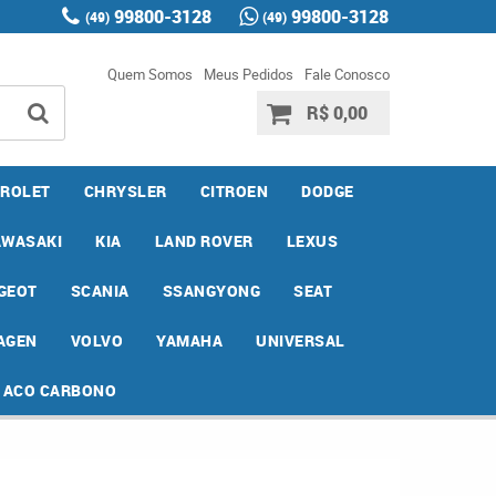
99800-3128
99800-3128
(49)
(49)
Quem Somos
Meus Pedidos
Fale Conosco
R$ 0,00
ROLET
CHRYSLER
CITROEN
DODGE
AWASAKI
KIA
LAND ROVER
LEXUS
GEOT
SCANIA
SSANGYONG
SEAT
AGEN
VOLVO
YAMAHA
UNIVERSAL
E ACO CARBONO