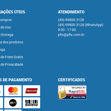
AÇÕES ÚTEIS
ATENDIMENTO
omprar
(49)
99800-3128
(49)
99800-3128
(WhatsApp)
 de Uso
8:00 - 17:00
e Entrega
pfix@pfix.com.br
a dos produtos
nça
 de Frete Grátis
a de Privacidade
S DE PAGAMENTO
CERTIFICADOS