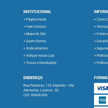
INSTITUCIONAL
INFORM
Página Inicial
Como C
Fale Conosco
Termos
Mapa do Site
Fretes 
Quem Somos
Garanti
Onde estamos
Segura
Indique nossa Loja
Politica
Trocas e Devoluções
Polític
ENDEREÇO
FORMA
Rua Paineiras, 133, Depósito
-
Vila
Alemanha, Luzerna
-
SC
CEP: 89609-000