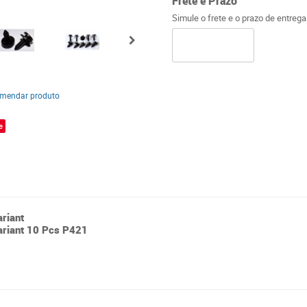
Frete e Prazo
Simule o frete e o prazo de entreg
mendar produto
e
riant
ariant 10 Pcs P421