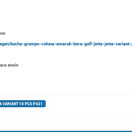
 mm
agen/bucha-grampo-coluna-amarok-bora-golf-jetta-jetta-variant
para envio
 VARIANT 10 PCS P421