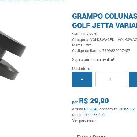
GRAMPO COLUNAS
GOLF JETTA VARIA
Sku:
11075570
Categoria:
VOLKSWAGEN
VOLKSWAG
Marca:
Pfix
Código de Barras:
7899822007457
Seja o primeira a avaliar!
Unidade: un
R$ 29,90
por
à vista
R$ 28,40
economize
5%
no Pix
ou em
5x
de
R$ 6,52
Ver parcelas