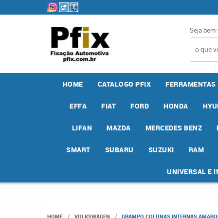
Seja bem-
HOME
CATALOGO PFIX
FERRAMENTAS
EFFA
FIAT
FORD
HONDA
HYU
LIFAN
MAZDA
MERCEDES BENZ
SMART
SUBARU
SUZUKI
RAM
UNIVERSAL E 
HOME
VOLKSWAGEN
GRAMPO COLUNAS INTERNAS AMAROK 