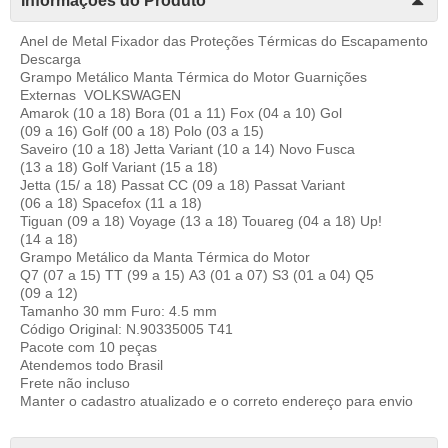
Informações do Produto
Anel de Metal Fixador das Proteções Térmicas do Escapamento
Descarga
Grampo Metálico Manta Térmica do Motor Guarnições
Externas VOLKSWAGEN
Amarok (10 a 18) Bora (01 a 11) Fox (04 a 10) Gol
(09 a 16) Golf (00 a 18) Polo (03 a 15)
Saveiro (10 a 18) Jetta Variant (10 a 14) Novo Fusca
(13 a 18) Golf Variant (15 a 18)
Jetta (15/ a 18) Passat CC (09 a 18) Passat Variant
(06 a 18) Spacefox (11 a 18)
Tiguan (09 a 18) Voyage (13 a 18) Touareg (04 a 18) Up!
(14 a 18)
Grampo Metálico da Manta Térmica do Motor
Q7 (07 a 15) TT (99 a 15) A3 (01 a 07) S3 (01 a 04) Q5
(09 a 12)
Tamanho 30 mm Furo: 4.5 mm
Código Original: N.90335005 T41
Pacote com 10 peças
Atendemos todo Brasil
Frete não incluso
Manter o cadastro atualizado e o correto endereço para envio