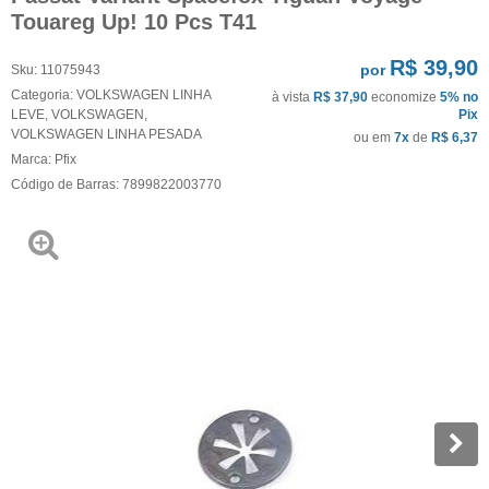
Touareg Up! 10 Pcs T41
R$ 39,90
por
Sku:
11075943
Categoria:
VOLKSWAGEN LINHA
à vista
R$ 37,90
economize
5%
no
LEVE
,
VOLKSWAGEN
,
Pix
VOLKSWAGEN LINHA PESADA
ou em
7x
de
R$ 6,37
Marca:
Pfix
Código de Barras:
7899822003770