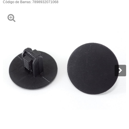
Código de Barras:
7898932071068