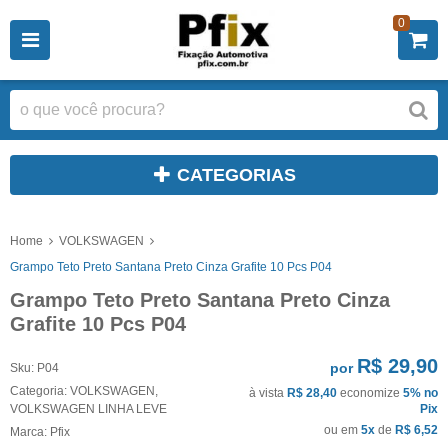
0
CATEGORIAS
Home
VOLKSWAGEN
Grampo Teto Preto Santana Preto Cinza Grafite 10 Pcs P04
Grampo Teto Preto Santana Preto Cinza
Grafite 10 Pcs P04
R$ 29,90
por
Sku:
P04
Categoria:
VOLKSWAGEN
,
à vista
R$ 28,40
economize
5%
no
VOLKSWAGEN LINHA LEVE
Pix
ou em
5x
de
R$ 6,52
Marca:
Pfix