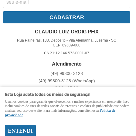
CADASTRAR
CLAUDIO LUIZ ORDIG PFIX
Rua Paineiras, 133, Depósito
-
Vila Alemanha, Luzerna
-
SC
CEP: 89609-000
CNPJ: 12.146.573/0001-07
Atendimento
(49)
99800-3128
(49)
99800-3128
(WhatsApp)
8:00 - 17:00
Esta Loja adota todos os meios de segurança!
pfix@pfix.com.br
Usamos cookies para garantir que oferecemos a melhor experiência em nosso site. Isso
inclui cookies de sites de redes sociais de terceiros e cookies de publicidade que podem
analisar seu uso deste site. Para mais informações, consulte nossa
Política de
LOJA VIRTUAL CRIADA POR
privacidade
.
ENTENDI