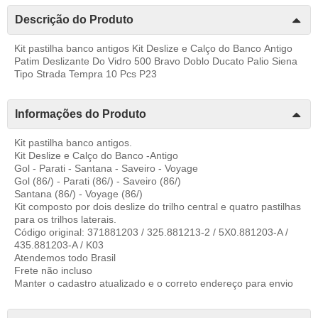
Descrição do Produto
Kit pastilha banco antigos Kit Deslize e Calço do Banco Antigo
Patim Deslizante Do Vidro 500 Bravo Doblo Ducato Palio Siena
Tipo Strada Tempra 10 Pcs P23
Informações do Produto
Kit pastilha banco antigos.
Kit Deslize e Calço do Banco -Antigo
Gol - Parati - Santana - Saveiro - Voyage
Gol (86/) - Parati (86/) - Saveiro (86/)
Santana (86/) - Voyage (86/)
Kit composto por dois deslize do trilho central e quatro pastilhas
para os trilhos laterais.
Código original: 371881203 / 325.881213-2 / 5X0.881203-A /
435.881203-A / K03
Atendemos todo Brasil
Frete não incluso
Manter o cadastro atualizado e o correto endereço para envio