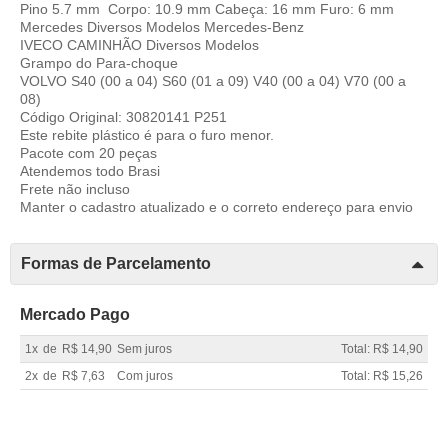
Pino 5.7 mm Corpo: 10.9 mm Cabeça: 16 mm Furo: 6 mm
Mercedes Diversos Modelos Mercedes-Benz
IVECO CAMINHÃO Diversos Modelos
Grampo do Para-choque
VOLVO S40 (00 a 04) S60 (01 a 09) V40 (00 a 04) V70 (00 a
08)
Código Original: 30820141 P251
Este rebite plástico é para o furo menor.
Pacote com 20 peças
Atendemos todo Brasi
Frete não incluso
Manter o cadastro atualizado e o correto endereço para envio
Formas de Parcelamento
Mercado Pago
1x
de
R$ 14,90
Sem juros
Total: R$ 14,90
2x
de
R$ 7,63
Com juros
Total: R$ 15,26