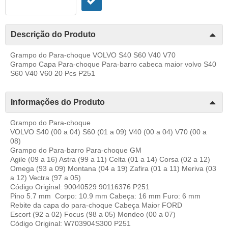
Descrição do Produto
Grampo do Para-choque VOLVO S40 S60 V40 V70
Grampo Capa Para-choque Para-barro cabeca maior volvo S40
S60 V40 V60 20 Pcs P251
Informações do Produto
Grampo do Para-choque
VOLVO S40 (00 a 04) S60 (01 a 09) V40 (00 a 04) V70 (00 a
08)
Grampo do Para-barro Para-choque GM
Agile (09 a 16) Astra (99 a 11) Celta (01 a 14) Corsa (02 a 12)
Omega (93 a 09) Montana (04 a 19) Zafira (01 a 11) Meriva (03
a 12) Vectra (97 a 05)
Código Original: 90040529 90116376 P251
Pino 5.7 mm Corpo: 10.9 mm Cabeça: 16 mm Furo: 6 mm
Rebite da capa do para-choque Cabeça Maior FORD
Escort (92 a 02) Focus (98 a 05) Mondeo (00 a 07)
Código Original: W703904S300 P251