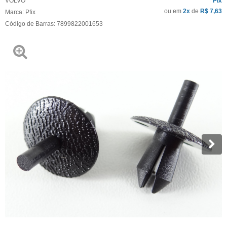
VOLVO
Pix
ou em
2x
de
R$ 7,63
Marca:
Pfix
Código de Barras:
7899822001653