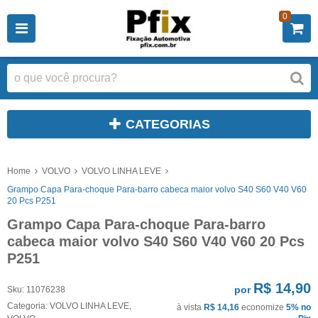
0
CATEGORIAS
Home
VOLVO
VOLVO LINHA LEVE
Grampo Capa Para-choque Para-barro cabeca maior volvo S40 S60 V40 V60
20 Pcs P251
Grampo Capa Para-choque Para-barro
cabeca maior volvo S40 S60 V40 V60 20 Pcs
P251
R$ 14,90
por
Sku:
11076238
Categoria:
VOLVO LINHA LEVE
,
à vista
R$ 14,16
economize
5%
no