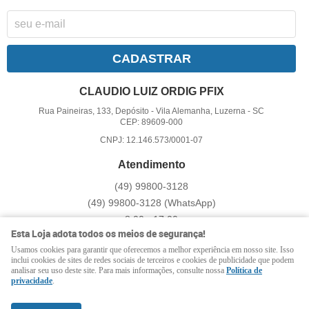
CADASTRAR
CLAUDIO LUIZ ORDIG PFIX
Rua Paineiras, 133, Depósito
-
Vila Alemanha, Luzerna
-
SC
CEP: 89609-000
CNPJ: 12.146.573/0001-07
Atendimento
(49)
99800-3128
(49)
99800-3128
(WhatsApp)
8:00 - 17:00
Esta Loja adota todos os meios de segurança!
pfix@pfix.com.br
Usamos cookies para garantir que oferecemos a melhor experiência em nosso site. Isso
inclui cookies de sites de redes sociais de terceiros e cookies de publicidade que podem
analisar seu uso deste site. Para mais informações, consulte nossa
Política de
LOJA VIRTUAL CRIADA POR
privacidade
.