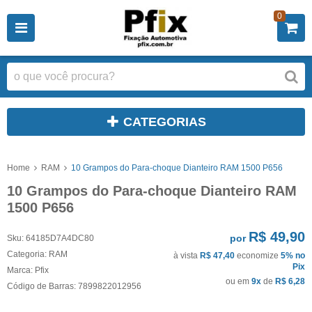
0
CATEGORIAS
Home
RAM
10 Grampos do Para-choque Dianteiro RAM 1500 P656
10 Grampos do Para-choque Dianteiro RAM
1500 P656
R$ 49,90
por
Sku:
64185D7A4DC80
Categoria:
RAM
à vista
R$ 47,40
economize
5%
no
Pix
Marca:
Pfix
ou em
9x
de
R$ 6,28
Código de Barras:
7899822012956