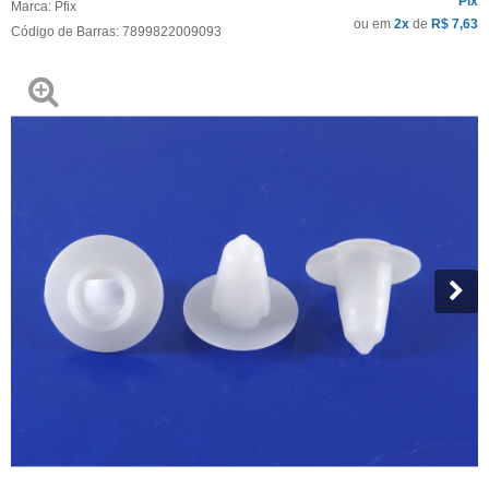
Pix
Marca:
Pfix
ou em
2x
de
R$ 7,63
Código de Barras:
7899822009093