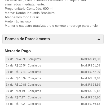
eliminados imediatamente.
Preço unitário Conteúdo: 600 ml
Marca: Koube Industria Brasileira
Atendemos todo Brasil
Frete não incluso
Manter o cadastro atualizado e o correto endereço para envio
Formas de Parcelamento
Mercado Pago
1x
de
R$ 49,90
Sem juros
Total: R$ 49,90
2x
de
R$ 25,54
Com juros
Total: R$ 51,09
3x
de
R$ 17,43
Com juros
Total: R$ 52,29
4x
de
R$ 13,37
Com juros
Total: R$ 53,48
5x
de
R$ 10,88
Com juros
Total: R$ 54,39
6x
de
R$ 9,19
Com juros
Total: R$ 55,13
7x
de
R$ 7,97
Com juros
Total: R$ 55,80
8x
de
R$ 7,02
Com juros
Total: R$ 56,13