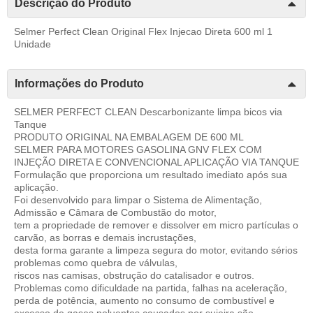
Descrição do Produto
Selmer Perfect Clean Original Flex Injecao Direta 600 ml 1
Unidade
Informações do Produto
SELMER PERFECT CLEAN Descarbonizante limpa bicos via
Tanque
PRODUTO ORIGINAL NA EMBALAGEM DE 600 ML
SELMER PARA MOTORES GASOLINA GNV FLEX COM
INJEÇÃO DIRETA E CONVENCIONAL APLICAÇÃO VIA TANQUE
Formulação que proporciona um resultado imediato após sua
aplicação.
Foi desenvolvido para limpar o Sistema de Alimentação,
Admissão e Câmara de Combustão do motor,
tem a propriedade de remover e dissolver em micro partículas o
carvão, as borras e demais incrustações,
desta forma garante a limpeza segura do motor, evitando sérios
problemas como quebra de válvulas,
riscos nas camisas, obstrução do catalisador e outros.
Problemas como dificuldade na partida, falhas na aceleração,
perda de potência, aumento no consumo de combustível e
excesso de gases poluentes causados por sujeira são